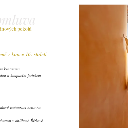
omluva
tinových pokojů
domě
z konce 16. století
mi květinami
adou a koupacím jezírkem
aňové restauraci nebo na
chutnat v oblíbené Řízkové