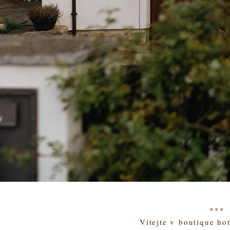
***
Vítejte v
boutique ho