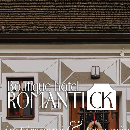
&
inspi
ro
va
ný
pro
voněn