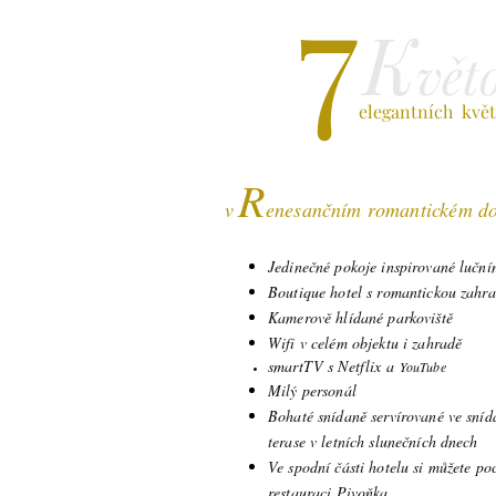
7
K
vět
elegantních kvě
R
v
enesančním romantickém 
Jedinečné pokoje inspirované luční
Boutique hotel s romantickou zahr
Kamerově hlídané parkoviště
Wifi v celém objektu i zahradě
smartTV s Netflix a
YouTube
Milý personál
Bohaté snídaně servírované ve sníd
terase v letních slunečních dnech
Ve spodní části hotelu si můžete po
restauraci Pivoňka