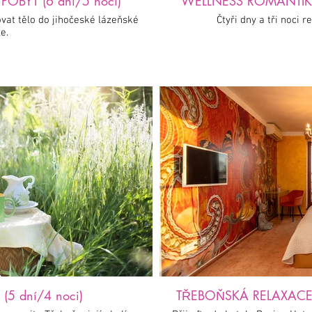
OBYT (6 dní/5 nocí)
WELLNESS ROMANTIKA 
vat tělo do jihočeské lázeňské
Čtyři dny a tři noci 
e.
(5 dní/4 noci)
TŘEBOŇSKÁ RELAXACE P