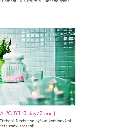
l RomantiCK a užijte si klidného týdne.
POBYT (3 dny/2 noci)
Třeboni. Nechte se hýčkat květinovými
oleji a odjedete znovuzrozeni!