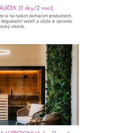
ÍČEK (3 dny/2 noci)
te si na našich domácích produktech,
 degustační večeři a užijte si opravdu
nický víkend.