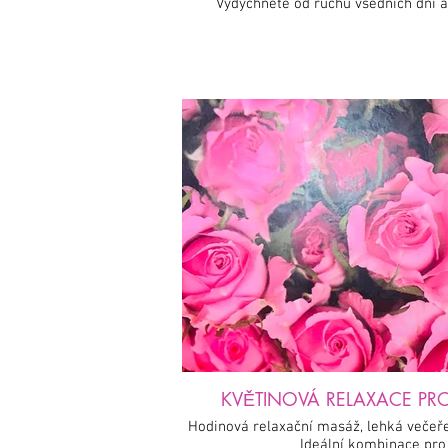
Vydýchněte od ruchu všedních dní a 
KVĚTINOVÁ RELAXACE PRO 
Hodinová relaxační masáž, lehká večeře
Ideální kombinace pro