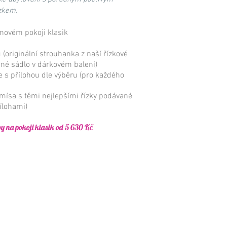
zkem.
inovém pokoji klasik
 (originální strouhanka z naší řízkové
né sádlo v dárkovém balení)
íře s přílohou dle výběru (pro každého
 mísa s těmi nejlepšími řízky podávané
ílohami)
y na pokoji klasik od 5 630 Kč