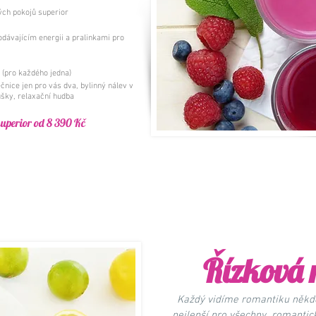
ých pokojů superior
dávajícím energii a pralinkami pro
) (pro každého jedna)
čnice jen pro vás dva, bylinný nálev v
šky, relaxační hudba
superior od 8 390 Kč
Řízková 
Každý vidíme romantiku někde 
nejlepší pro všechny...romanti