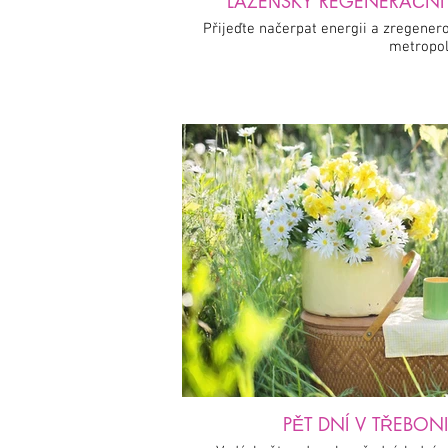
LÁZEŇSKÝ REGENERAČNÍ P
Přijeďte načerpat energii a zregenero
metropol
PĚT DNÍ V TŘEBONI 