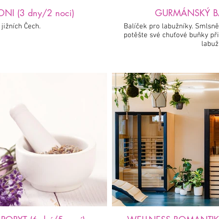
LETNÍ POHODA V TŘEBONI (3 dny/2 noci)
GURMÁNSKÝ BAL
i jižních Čech.
Balíček pro labužníky. Smlsně
potěšte své chuťové buňky při
labuž