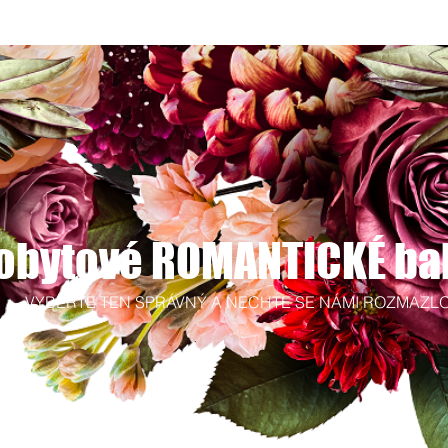
obytové ROMANTICKÉ ba
VYBERTE TEN SPRÁVNÝ A NECHTE SE NÁMI ROZMAZL