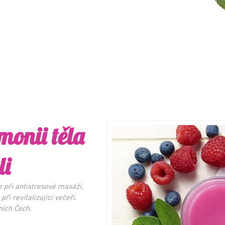
monii těla
li
se při antistresové masáži,
ři revitalizující večeři.
ních Čech.