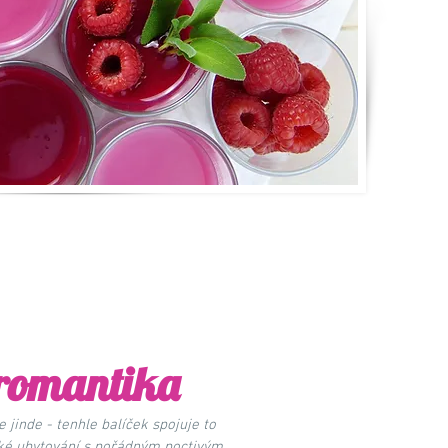
romantika
jinde - tenhle balíček spojuje to
cké ubytování s pořádným poctivým