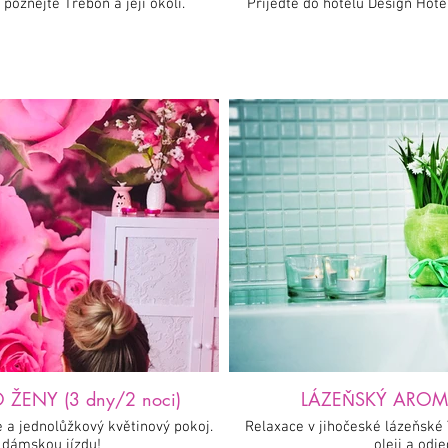
poznejte Třeboň a její okolí.
Přijeďte do hotelu Design Hote
ŽENY (3 dny/2 noci)
LÁZEŇSKÝ AROMA 
 a jednolůžkový květinový pokoj.
Relaxace v jihočeské lázeňské 
 dámskou jízdu!