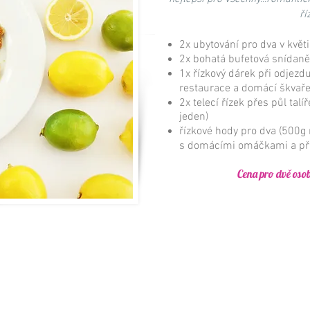
ří
​2x ubytování pro dva v květ
2x bohatá bufetová snídaně
1x řízkový dárek při odjezdu
restaurace a domácí škvaře
2x telecí řízek přes půl tal
jeden)
řízkové hody pro dva (500g
s domácími omáčkami a př
Cena pro dvě osob