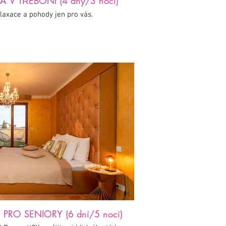
V TŘEBONI (4 dny/3 noci)
relaxace a pohody jen pro vás.
RO SENIORY (6 dní/5 nocí)