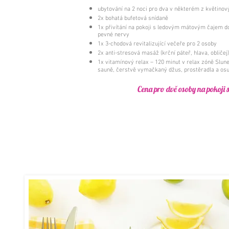
ubytování na 2 noci pro dva v některém z květinov
2x bohatá bufetová snídaně
1x přivítání na pokoji s ledovým mátovým čajem do
pevné nervy
1x 3-chodová revitalizující večeře pro 2 osoby
2x anti-stresová masáž (krční páteř, hlava, obličej
1x vitamínový relax – 120 minut v relax zóně Slune
sauně, čerstvě vymačkaný džus, prostěradla a osu
Cena pro dvě osoby na pokoji 